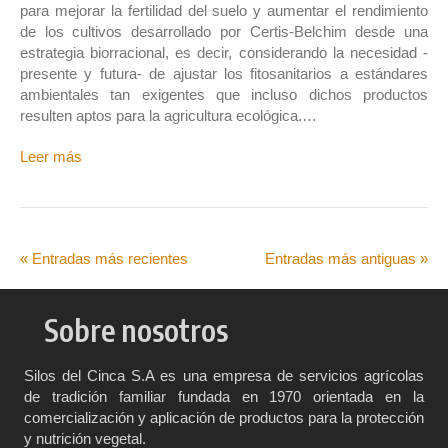
para mejorar la fertilidad del suelo y aumentar el rendimiento
de los cultivos desarrollado por Certis-Belchim desde una
estrategia biorracional, es decir, considerando la necesidad -
presente y futura- de ajustar los fitosanitarios a estándares
ambientales tan exigentes que incluso dichos productos
resulten aptos para la agricultura ecológica.…
Leer más
« Entradas más recientes
Entradas más antiguas »
Sobre nosotros
Silos del Cinca S.A es una empresa de servicios agrícolas
de tradición familiar fundada en 1970 orientada en la
comercialización y aplicación de productos para la protección
y nutrición vegetal.