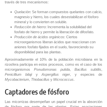
través de tres mecanismos:
Quelación
: Se forman compuestos quelantes con calcio,
magnesio y hierro, los cuales desestabilizan el fósforo
mineral y lo convierten en soluble.
Reducción de hierro
: Incrementa la solubilidad del
fosfato de hierro y permite la liberación de difosfato.
Producción de ácidos orgánicos
: Ciertos
microorganismos liberan ácidos que reaccionan con
aniones fosfato fijados en el suelo, favoreciendo su
disponibilidad para las plantas.
Aproximadamente el 10% de la población microbiana en la
rizosfera participa en estos procesos, como es el caso de los
microrganismos
Pseudomonas putida
,
Bacillus subtilis
,
Penicillium bilaji
y
Aspergillus niger
, y especies de
Mycobacterium
,
Thiobacillus
y
Micrococcus
.
Captadores de fósforo
Las micorrizas desempeñan un papel crucial en la absorción
de fósforo por parte de las plantas. Estas asociaciones