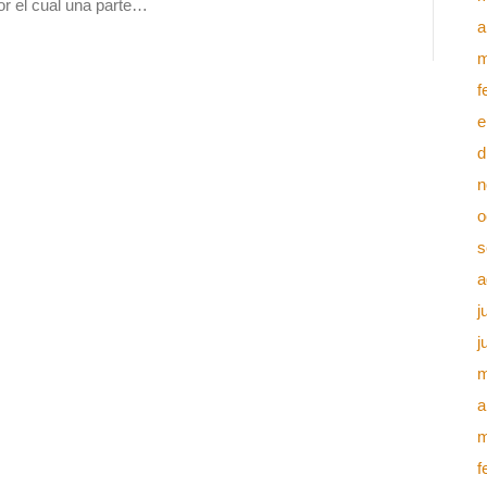
or el cual una parte…
a
m
f
e
d
n
o
s
a
j
j
m
a
m
f