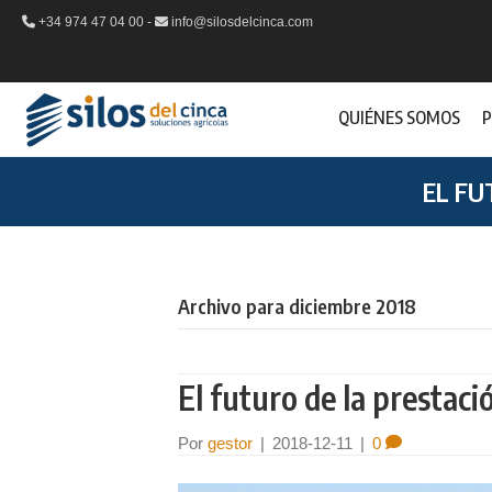
+34 974 47 04 00 -
info@silosdelcinca.com
QUIÉNES SOMOS
P
EL FU
Archivo para diciembre 2018
El futuro de la prestaci
Por
gestor
|
2018-12-11
|
0