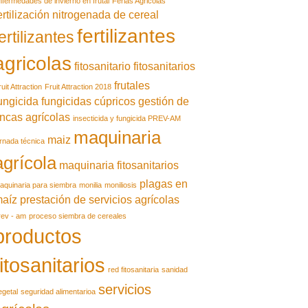
nfermedades de invierno en frutal
Ferias Agricolas
ertilización nitrogenada de cereal
fertilizantes
ertilizantes
agricolas
fitosanitario
fitosanitarios
frutales
uit Attraction
Fruit Attraction 2018
ungicida
fungicidas cúpricos
gestión de
incas agrícolas
insecticida y fungicida PREV-AM
maquinaria
maiz
ornada técnica
agrícola
maquinaria fitosanitarios
plagas en
aquinaria para siembra
monilia
moniliosis
aíz
prestación de servicios agrícolas
rev - am
proceso siembra de cereales
productos
fitosanitarios
red fitosanitaria
sanidad
servicios
egetal
seguridad alimentarioa