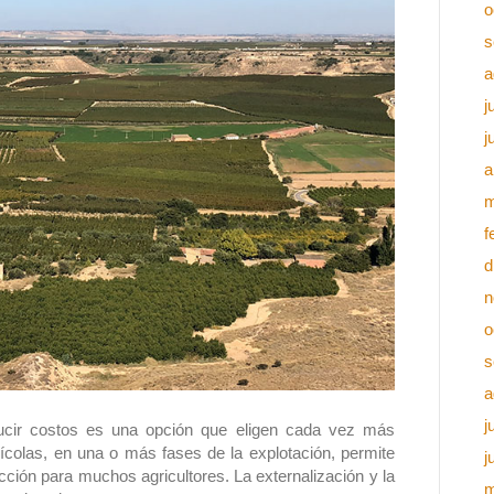
o
s
a
j
j
a
m
f
d
n
o
s
a
j
educir costos es una opción que eligen cada vez más
rícolas, en una o más fases de la explotación, permite
j
ucción para muchos agricultores. La externalización y la
m