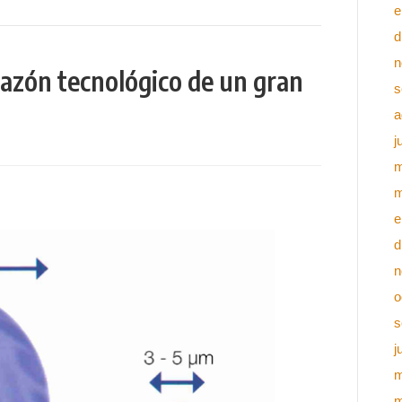
e
d
n
razón tecnológico de un gran
s
a
j
m
m
e
d
n
o
s
j
m
m