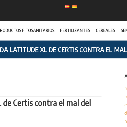
RODUCTOS FITOSANITARIOS
FERTILIZANTES
CEREALES
SE
IDA LATITUDE XL DE CERTIS CONTRA EL MAL 
A
m
m
e Certis contra el mal del
e
d
n