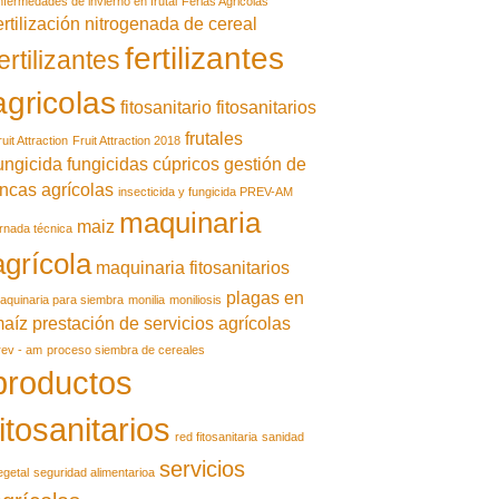
nfermedades de invierno en frutal
Ferias Agricolas
ertilización nitrogenada de cereal
fertilizantes
ertilizantes
agricolas
fitosanitario
fitosanitarios
frutales
uit Attraction
Fruit Attraction 2018
ungicida
fungicidas cúpricos
gestión de
incas agrícolas
insecticida y fungicida PREV-AM
maquinaria
maiz
ornada técnica
agrícola
maquinaria fitosanitarios
plagas en
aquinaria para siembra
monilia
moniliosis
aíz
prestación de servicios agrícolas
rev - am
proceso siembra de cereales
productos
fitosanitarios
red fitosanitaria
sanidad
servicios
egetal
seguridad alimentarioa