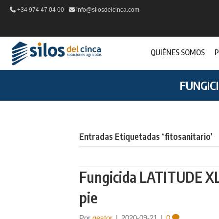
+34 974 47 04 00 -
info@silosdelcinca.com
QUIÉNES SOMOS
P
FUNGIC
Entradas Etiquetadas ‘fitosanitario’
Fungicida LATITUDE XL d
pie
Por
gestor
|
2020-09-21
|
0