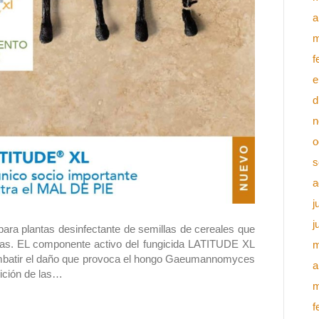
a
m
f
e
d
n
o
s
a
j
j
ara plantas desinfectante de semillas de cereales que
das. EL componente activo del fungicida LATITUDE XL
m
ombatir el daño que provoca el hongo Gaeumannomyces
a
rición de las…
m
f