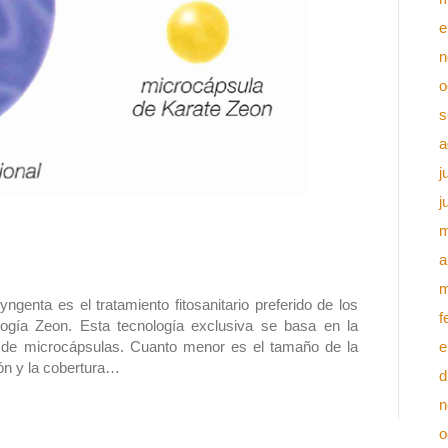
e
n
o
s
a
j
j
m
a
m
enta es el tratamiento fitosanitario preferido de los
f
ología Zeon. Esta tecnología exclusiva se basa en la
ior de microcápsulas. Cuanto menor es el tamaño de la
e
ión y la cobertura…
d
n
o