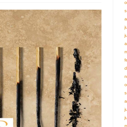
o
s
a
j
j
a
m
f
d
n
o
s
a
j
j
m