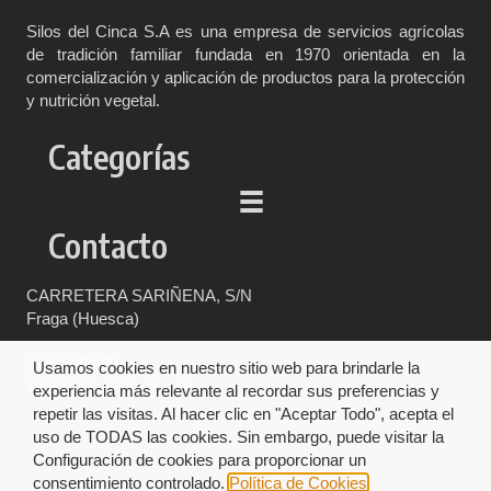
Silos del Cinca S.A es una empresa de servicios agrícolas
de tradición familiar fundada en 1970 orientada en la
comercialización y aplicación de productos para la protección
y nutrición vegetal.
Categorías
Contacto
CARRETERA SARIÑENA, S/N
Fraga (Huesca)
974 47 04 00
Usamos cookies en nuestro sitio web para brindarle la
info@silosdelcinca.com
experiencia más relevante al recordar sus preferencias y
repetir las visitas. Al hacer clic en "Aceptar Todo", acepta el
uso de TODAS las cookies. Sin embargo, puede visitar la
Configuración de cookies para proporcionar un
consentimiento controlado.
Política de Cookies