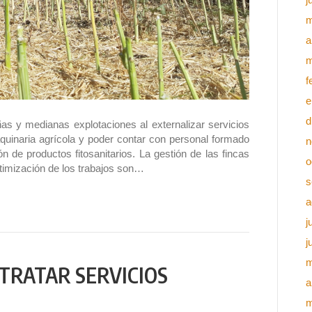
m
a
m
f
e
d
as y medianas explotaciones al externalizar servicios
quinaria agrícola y poder contar con personal formado
n
n de productos fitosanitarios. La gestión de las fincas
o
optimización de los trabajos son…
s
a
j
j
m
TRATAR SERVICIOS
a
m