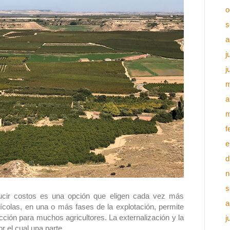
o
s
a
j
j
m
a
m
f
e
d
n
s
educir costos es una opción que eligen cada vez más
a
rícolas, en una o más fases de la explotación, permite
ucción para muchos agricultores. La externalización y la
j
or el cual una parte…