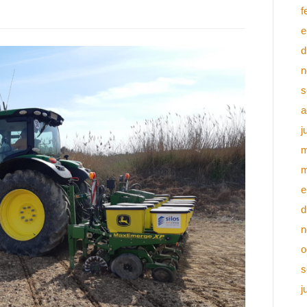
f
e
d
n
s
a
j
m
m
e
d
n
o
s
j