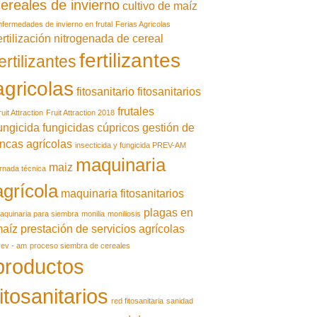
ereales de invierno
cultivo de maíz
nfermedades de invierno en frutal
Ferias Agricolas
ertilización nitrogenada de cereal
fertilizantes
ertilizantes
agricolas
fitosanitario
fitosanitarios
frutales
uit Attraction
Fruit Attraction 2018
ungicida
fungicidas cúpricos
gestión de
incas agrícolas
insecticida y fungicida PREV-AM
maquinaria
maiz
ornada técnica
agrícola
maquinaria fitosanitarios
plagas en
aquinaria para siembra
monilia
moniliosis
aíz
prestación de servicios agrícolas
rev - am
proceso siembra de cereales
productos
fitosanitarios
red fitosanitaria
sanidad