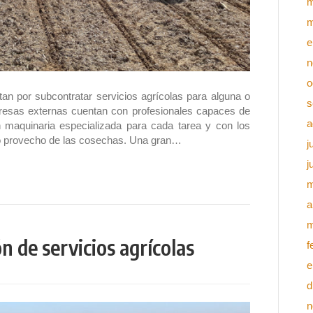
m
m
e
n
o
an por subcontratar servicios agrícolas para alguna o
s
presas externas cuentan con profesionales capaces de
a
n maquinaria especializada para cada tarea y con los
o provecho de las cosechas. Una gran…
j
j
m
a
m
ón de servicios agrícolas
f
e
d
n