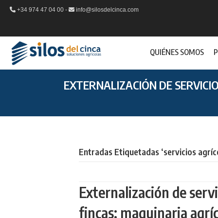
+34 974 47 04 00 -
info@silosdelcinca.com
QUIÉNES SOMOS
P
EXTERNALIZACIÓN DE SERVICI
Entradas Etiquetadas ‘servicios agríc
Externalización de serv
fincas: maquinaria agríc