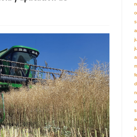
n
o
s
a
j
j
a
m
f
d
n
o
s
a
j
j