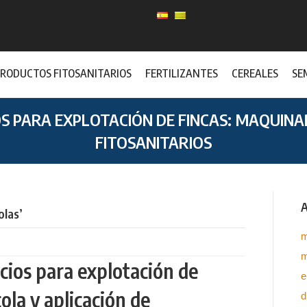
RODUCTOS FITOSANITARIOS
FERTILIZANTES
CEREALES
SE
OS PARA EXPLOTACIÓN DE FINCAS: MAQUINAR
FITOSANITARIOS
A
olas’
m
m
icios para explotación de
e
ola y aplicación de
d