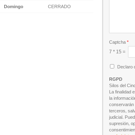
Domingo
CERRADO
Captcha
*
7
*
15
=
C
Declaro 
h
e
RGPD
c
Silos del Cin
k
La finalidad 
b
la informaci
o
conservarán m
x
terceros, sal
e
judicial. Pue
s
*
supresión, op
consentimien