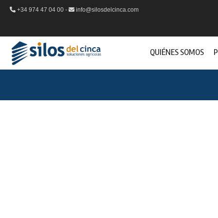
+34 974 47 04 00 -
info@silosdelcinca.com
QUIÉNES SOMOS
P