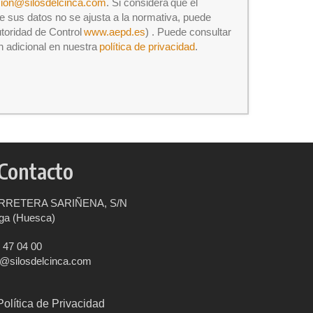
cion@silosdelcinca.com
. Si considera que el
e sus datos no se ajusta a la normativa, puede
utoridad de Control
www.aepd.es
) . Puede consultar
n adicional en nuestra
política de privacidad
.
Contacto
RRETERA SARIÑENA, S/N
ga (Huesca)
 47 04 00
o@silosdelcinca.com
Política de Privacidad