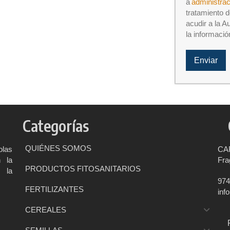
a
administra
tratamiento d
acudir a la A
la informació
Enviar
Categorías
QUIÉNES SOMOS
olas
CA
n la
Fra
PRODUCTOS FITOSANITARIOS
 la
974
FERTILIZANTES
inf
CEREALES