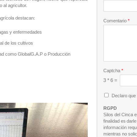
al agricultor.
agrícola destacan:
Comentario
*
plagas y enfermedades
l de los cultivos
dad como GlobalG.A.P o Producción
Captcha
*
3
*
6
=
C
Declaro que 
h
e
RGPD
c
Silos del Cinca 
k
finalidad es darl
b
información requ
o
mientras no solic
x