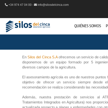
+34 974 47 04 00 -
info@silosdelcinca.com
QUIÉNES SOMOS
P
En
Silos del Cinca S.A
ofrecemos un servicio de calid
disponemos de un equipo formado por 5 ingeniero
diversos campos de la agricultura.
El asesoramiento agrícola es uno de nuestros puntos f
objetivo de ofrecer un servicio siempre desde el
recomendación se realiza considerando las necesidade
Además, nuestra prestación de servicios al A
Tratamientos Integrados en Agricultura) nos proporci
actualizada respecto a plagas y enfermedades con otr