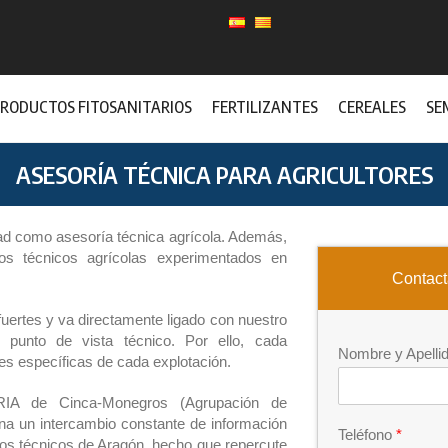
RODUCTOS FITOSANITARIOS
FERTILIZANTES
CEREALES
SE
ASESORÍA TÉCNICA PARA AGRICULTORES
ad como asesoría técnica agrícola. Además,
s técnicos agrícolas experimentados en
Contact
uertes y va directamente ligado con nuestro
 punto de vista técnico. Por ello, cada
Nombre y Apelli
s específicas de cada explotación.
TRIA de Cinca-Monegros (Agrupación de
ona un intercambio constante de información
Teléfono
*
os técnicos de Aragón, hecho que repercute