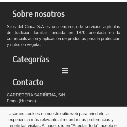
Sobre nosotros
Silos del Cinca S.A es una empresa de servicios agrícolas
de tradición familiar fundada en 1970 orientada en la
comercialización y aplicación de productos para la protección
y nutrición vegetal.
Categorías
Contacto
CARRETERA SARIÑENA, S/N
Fraga (Huesca)
974 47 04 00
Usamos cookies en nuestro sitio web para brindarle la
info@silosdelcinca.com
experiencia más relevante al recordar sus preferencias y
repetir las visitas. Al hacer clic en "Aceptar Todo", acepta el