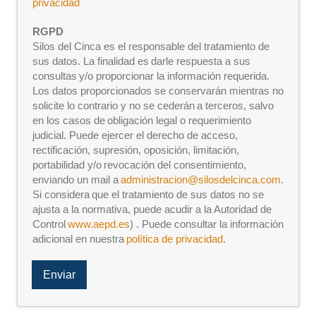
privacidad
e
c
RGPD
k
Silos del Cinca es el responsable del tratamiento de
b
sus datos. La finalidad es darle respuesta a sus
o
consultas y/o proporcionar la información requerida.
x
Los datos proporcionados se conservarán mientras no
e
solicite lo contrario y no se cederán a terceros, salvo
s
*
en los casos de obligación legal o requerimiento
judicial. Puede ejercer el derecho de acceso,
rectificación, supresión, oposición, limitación,
portabilidad y/o revocación del consentimiento,
enviando un mail a
administracion@silosdelcinca.com
.
Si considera que el tratamiento de sus datos no se
ajusta a la normativa, puede acudir a la Autoridad de
Control
www.aepd.es
) . Puede consultar la información
adicional en nuestra
política de privacidad
.
Enviar