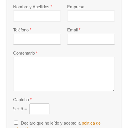
Nombre y Apellidos
*
Empresa
Teléfono
*
Email
*
Comentario
*
Captcha
*
5
+
6
=
C
Declaro que he leído y acepto la
política de
h