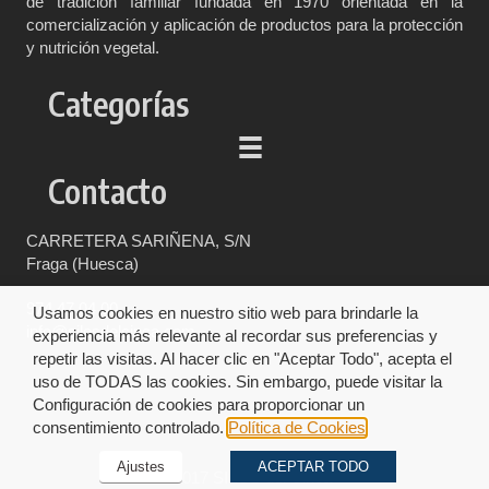
de tradición familiar fundada en 1970 orientada en la
comercialización y aplicación de productos para la protección
y nutrición vegetal.
Categorías
Contacto
CARRETERA SARIÑENA, S/N
Fraga (Huesca)
974 47 04 00
Usamos cookies en nuestro sitio web para brindarle la
info@silosdelcinca.com
experiencia más relevante al recordar sus preferencias y
repetir las visitas. Al hacer clic en "Aceptar Todo", acepta el
uso de TODAS las cookies. Sin embargo, puede visitar la
Configuración de cookies para proporcionar un
consentimiento controlado.
Política de Cookies
Ajustes
ACEPTAR TODO
© 2017 SILOS del Cinca