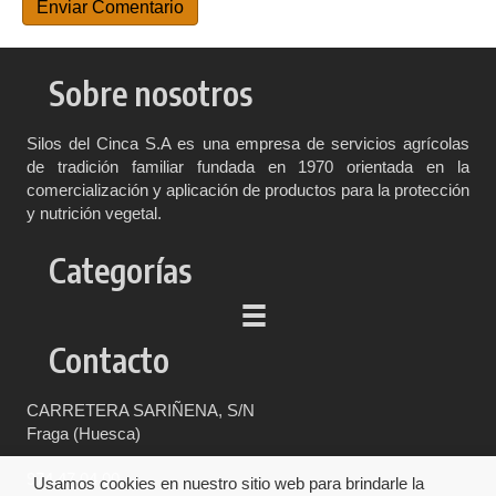
Sobre nosotros
Silos del Cinca S.A es una empresa de servicios agrícolas
de tradición familiar fundada en 1970 orientada en la
comercialización y aplicación de productos para la protección
y nutrición vegetal.
Categorías
Contacto
CARRETERA SARIÑENA, S/N
Fraga (Huesca)
974 47 04 00
Usamos cookies en nuestro sitio web para brindarle la