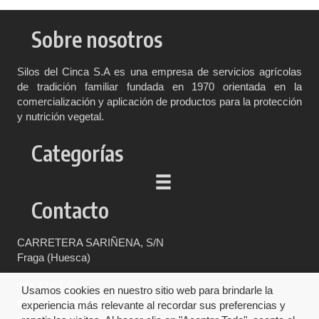
Sobre nosotros
Silos del Cinca S.A es una empresa de servicios agrícolas
de tradición familiar fundada en 1970 orientada en la
comercialización y aplicación de productos para la protección
y nutrición vegetal.
Categorías
Contacto
CARRETERA SARIÑENA, S/N
Fraga (Huesca)
974 47 04 00
Usamos cookies en nuestro sitio web para brindarle la
info@silosdelcinca.com
experiencia más relevante al recordar sus preferencias y