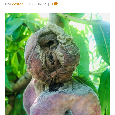
Por
gestor
|
2025-06-17
|
0