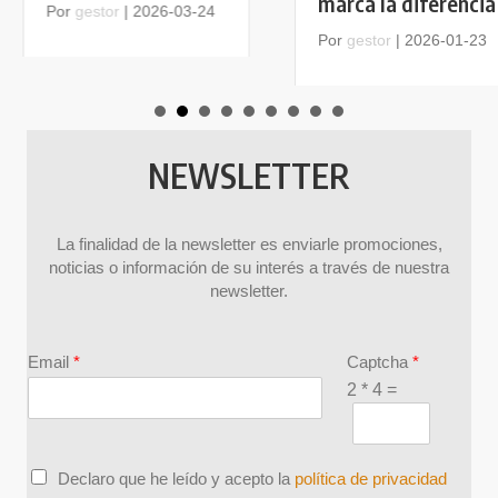
marca la diferencia
Por
gestor
|
2026-03-24
Por
gestor
|
2026-01-23
NEWSLETTER
La finalidad de la newsletter es enviarle promociones,
noticias o información de su interés a través de nuestra
newsletter.
Email
*
Captcha
*
2
*
4
=
C
Declaro que he leído y acepto la
política de privacidad
h