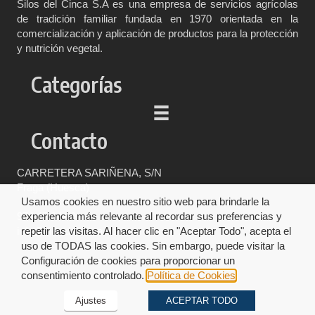
Silos del Cinca S.A es una empresa de servicios agrícolas
de tradición familiar fundada en 1970 orientada en la
comercialización y aplicación de productos para la protección
y nutrición vegetal.
Categorías
Contacto
CARRETERA SARIÑENA, S/N
Fraga (Huesca)
Usamos cookies en nuestro sitio web para brindarle la
974 47 04 00
experiencia más relevante al recordar sus preferencias y
info@silosdelcinca.com
repetir las visitas. Al hacer clic en "Aceptar Todo", acepta el
uso de TODAS las cookies. Sin embargo, puede visitar la
Configuración de cookies para proporcionar un
consentimiento controlado.
Política de Cookies
Ajustes
ACEPTAR TODO