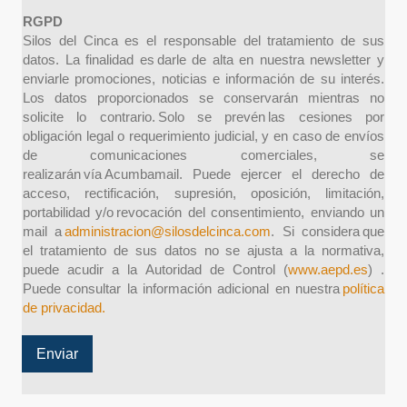
e
RGPD
c
Silos del Cinca es el responsable del tratamiento de sus
k
datos. La finalidad es darle de alta en nuestra newsletter y
b
enviarle promociones, noticias e información de su interés.
o
Los datos proporcionados se conservarán mientras no
x
solicite lo contrario. Solo se prevén las cesiones por
e
obligación legal o requerimiento judicial, y en caso de envíos
s
*
de comunicaciones comerciales, se
realizarán vía Acumbamail. Puede ejercer el derecho de
acceso, rectificación, supresión, oposición, limitación,
portabilidad y/o revocación del consentimiento, enviando un
mail a
administracion@silosdelcinca.com
. Si considera que
el tratamiento de sus datos no se ajusta a la normativa,
puede acudir a la Autoridad de Control (
www.aepd.es
) .
Puede consultar la información adicional en nuestra
política
de privacidad.
Enviar