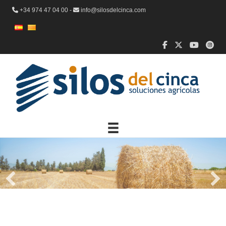
+34 974 47 04 00 -
info@silosdelcinca.com