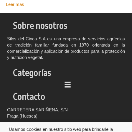
Leer más
Sobre nosotros
Silos del Cinca S.A es una empresa de servicios agrícolas
de tradición familiar fundada en 1970 orientada en la
comercialización y aplicación de productos para la protección
y nutrición vegetal.
Categorías
Contacto
CARRETERA SARIÑENA, S/N
Fraga (Huesca)
974 47 04 00
Usamos cookies en nuestro sitio web para brindarle la