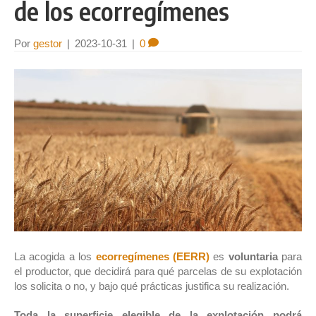
de los ecorregímenes
Por
gestor
|
2023-10-31
|
0
La acogida a los
ecorregímenes (EERR)
es
voluntaria
para
el productor, que decidirá para qué parcelas de su explotación
los solicita o no, y bajo qué prácticas justifica su realización.
Toda la superficie elegible de la explotación podrá