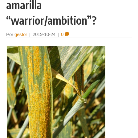
amarilla
“warrior/ambition”?
Por
gestor
|
2019-10-24
|
0