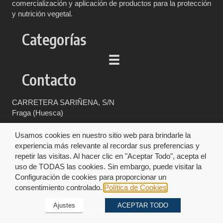
comercialización y aplicación de productos para la protección
y nutrición vegetal.
Categorías
Contacto
CARRETERA SARIÑENA, S/N
Fraga (Huesca)
974 47 04 00
Usamos cookies en nuestro sitio web para brindarle la
info@silosdelcinca.com
experiencia más relevante al recordar sus preferencias y
repetir las visitas. Al hacer clic en "Aceptar Todo", acepta el
uso de TODAS las cookies. Sin embargo, puede visitar la
Configuración de cookies para proporcionar un
consentimiento controlado.
Política de Cookies
Ajustes
ACEPTAR TODO
© 2017 SILOS del Cinca