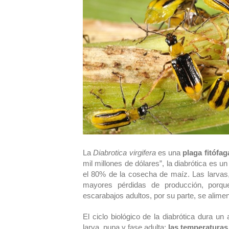
La
Diabrotica virgifera
es una
plaga
fitófag
mil millones de dólares”, la diabrótica es u
el 80% de la cosecha de maíz. Las larvas, 
mayores pérdidas de producción, porqu
escarabajos adultos, por su parte, se alimen
El ciclo biológico de la diabrótica dura 
larva, pupa y fase adulta;
las temperaturas