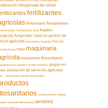
nfermedades de invierno en frutal
Ferias Agricolas
ertilización nitrogenada de cereal
fertilizantes
ertilizantes
agricolas
fitosanitario
fitosanitarios
frutales
uit Attraction
Fruit Attraction 2018
ungicida
fungicidas cúpricos
gestión de
incas agrícolas
insecticida y fungicida PREV-AM
maquinaria
maiz
ornada técnica
agrícola
maquinaria fitosanitarios
plagas en
aquinaria para siembra
monilia
moniliosis
aíz
prestación de servicios agrícolas
rev - am
proceso siembra de cereales
productos
fitosanitarios
red fitosanitaria
sanidad
servicios
egetal
seguridad alimentarioa