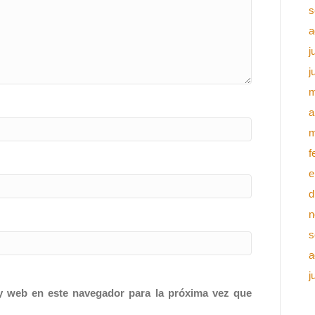
s
a
j
j
m
a
m
f
e
d
n
s
a
j
y web en este navegador para la próxima vez que