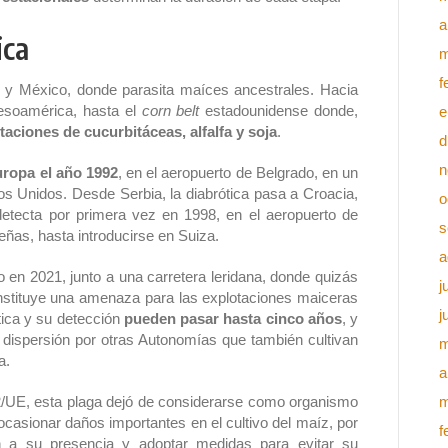
a
ica
m
f
al y México, donde parasita maíces ancestrales. Hacia
esoamérica, hasta el
corn belt
estadounidense donde,
e
taciones de cucurbitáceas, alfalfa y soja
.
d
n
uropa el año 1992
, en el aeropuerto de Belgrado, en un
s Unidos. Desde Serbia, la diabrótica pasa a Croacia,
o
detecta por primera vez en 1998, en el aeropuerto de
s
eñas, hasta introducirse en Suiza.
a
 en 2021, junto a una carretera leridana, donde quizás
j
nstituye una amenaza para las explotaciones maiceras
j
ótica y su detección
pueden pasar hasta cinco años
, y
e dispersión por otras Autonomías que también cultivan
m
a.
a
2/UE, esta plaga dejó de considerarse como organismo
m
casionar daños importantes en el cultivo del maíz, por
f
 a su presencia y adoptar medidas para evitar su