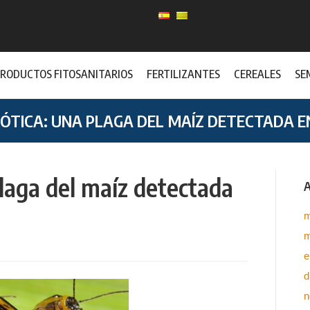
RODUCTOS FITOSANITARIOS
FERTILIZANTES
CEREALES
SE
RÓTICA: UNA PLAGA DEL MAÍZ DETECTADA E
plaga del maíz detectada
A
m
m
e
d
n