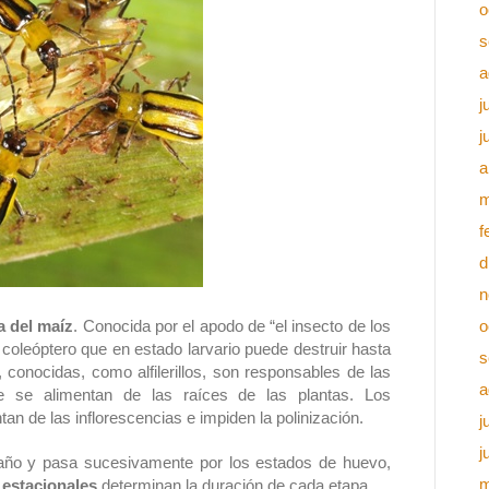
o
s
a
j
j
a
m
f
d
n
a del maíz
. Conocida por el apodo de “el insecto de los
o
n coleóptero que en estado larvario puede destruir hasta
s
conocidas, como alfilerillos, son responsables de las
a
e se alimentan de las raíces de las plantas. Los
tan de las inflorescencias e impiden la polinización.
j
j
un año y pasa sucesivamente por los estados de huevo,
m
 estacionales
determinan la duración de cada etapa.