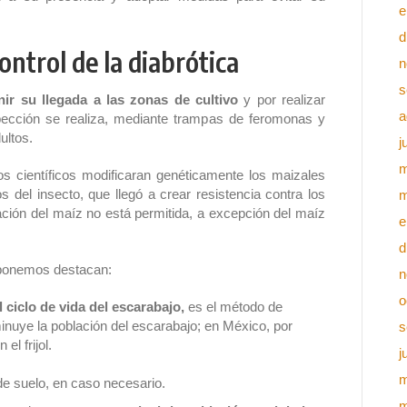
e
d
ontrol de la diabrótica
n
s
nir su llegada a las zonas de cultivo
y por realizar
a
pección se realiza, mediante trampas de feromonas y
ultos.
j
m
os científicos modificaran genéticamente los maizales
s del insecto, que llegó a crear resistencia contra los
m
ación del maíz no está permitida, a excepción del maíz
e
d
isponemos destacan:
n
o
 ciclo de vida del escarabajo,
es el método de
minuye la población del escarabajo; en México, por
s
el frijol.
j
m
de suelo, en caso necesario.
m