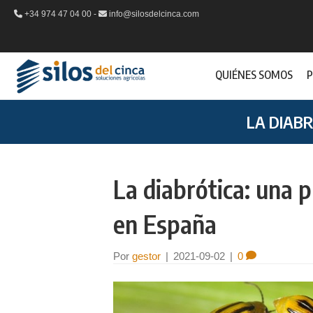
+34 974 47 04 00 -
info@silosdelcinca.com
QUIÉNES SOMOS
P
LA DIAB
La diabrótica: una 
en España
Por
gestor
|
2021-09-02
|
0