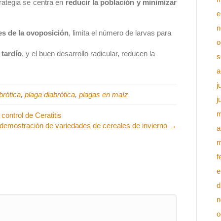
rategia se centra en
reducir la población y minimizar
e
n
es de la ovoposición
, limita el número de larvas para
o
 tardío
, y el buen desarrollo radicular, reducen la
s
a
j
brótica
,
plaga diabrótica
,
plagas en maíz
j
m
control de Ceratitis
demostración de variedades de cereales de invierno →
a
m
f
e
d
n
o