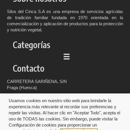
Silos del Cinca S.A es una empresa de servicios agrícolas
de tradición familiar fundada en 1970 orientada en la
comercialización y aplicación de productos para la protección
y nutrición vegetal.
Categorías
Contacto
CARRETERA SARIÑENA, S/N
Fraga (Huesca)
974 47 04 00
Usamos cookies en nuestro sitio web para brindarle la
info@silosdelcinca.com
experiencia más relevante al recordar sus preferencias y
repetir las visitas. Al hacer clic en "Aceptar Todo", acepta el
uso de TODAS las cookies. Sin embargo, puede visitar la
Configuración de cookies para proporcionar un