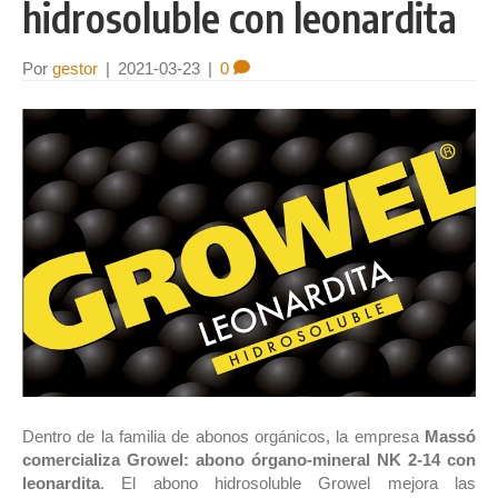
hidrosoluble con leonardita
Por
gestor
|
2021-03-23
|
0
Dentro de la familia de abonos orgánicos, la empresa
Massó
comercializa
Growel: abono órgano-mineral NK 2-14 con
leonardita
. El abono hidrosoluble Growel mejora las